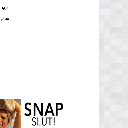
e
❤️✅
✅ ❤️