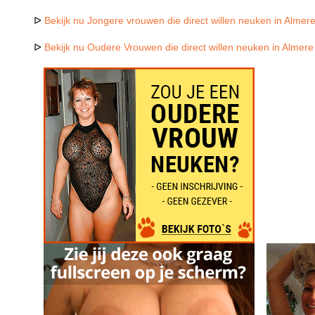
ᐅ
Bekijk nu Jongere vrouwen die direct willen neuken in Almer
ᐅ
Bekijk nu Oudere Vrouwen die direct willen neuken in Almere