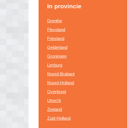
In provincie
Drenthe
Flevoland
Friesland
Gelderland
Groningen
Limburg
Noord-Brabant
Noord-Holland
Overijssel
Utrecht
Zeeland
Zuid-Holland