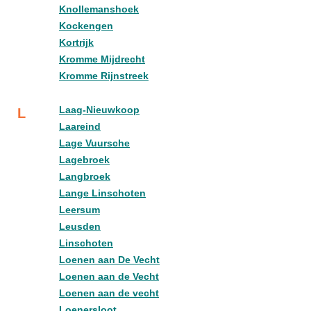
Knollemanshoek
Kockengen
Kortrijk
Kromme Mijdrecht
Kromme Rijnstreek
Laag-Nieuwkoop
L
Laareind
Lage Vuursche
Lagebroek
Langbroek
Lange Linschoten
Leersum
Leusden
Linschoten
Loenen aan De Vecht
Loenen aan de Vecht
Loenen aan de vecht
Loenersloot