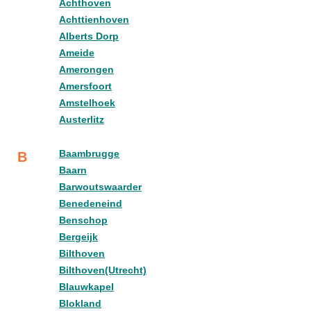
Achthoven
Achttienhoven
Alberts Dorp
Ameide
Amerongen
Amersfoort
Amstelhoek
Austerlitz
Baambrugge
B
Baarn
Barwoutswaarder
Benedeneind
Benschop
Bergeijk
Bilthoven
Bilthoven(Utrecht)
Blauwkapel
Blokland