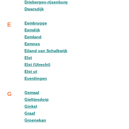
Driebergen-rijsenburg
Dwarsdijk
Eembrugge
E
Eemdijk
Eemland
Eemnes
Eiland van Schalkwijk
Elst
Elst (Utrecht)
Elst ut
Everdingen
Gemaal
G
Gieltjesdorp
Ginkel
Graaf
Groenekan