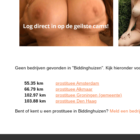
Geen bedrijven gevonden in "Biddinghuizen". Kijk hieronder voo
55.35 km
prostituee Amsterdam
66.79 km
prostituee Alkmaar
102.97 km
prostituee Groningen (gemeente)
103.88 km
prostituee Den Haag
Bent of kent u een prostituee in Biddinghuizen?
Meld een bedrij