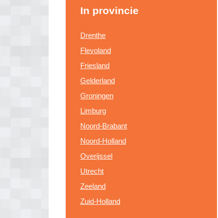
In provincie
Drenthe
Flevoland
Friesland
Gelderland
Groningen
Limburg
Noord-Brabant
Noord-Holland
Overijssel
Utrecht
Zeeland
Zuid-Holland