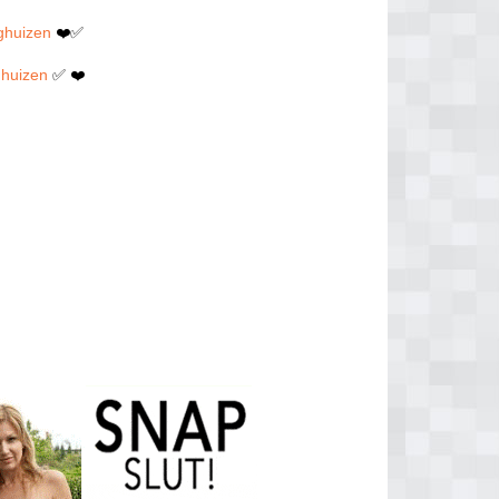
nghuizen
❤️✅
ghuizen
✅ ❤️