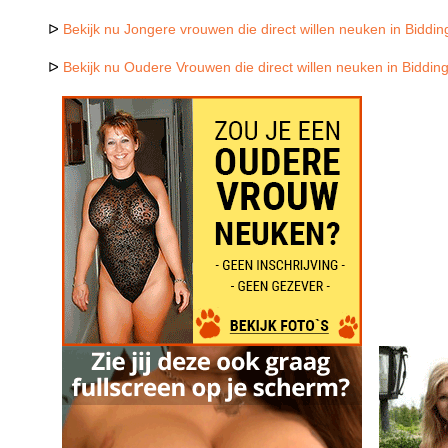
ᐅ
Bekijk nu Jongere vrouwen die direct willen neuken in Biddi
ᐅ
Bekijk nu Oudere Vrouwen die direct willen neuken in Biddin