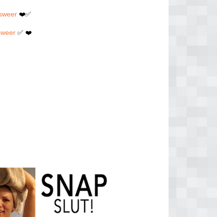
lsweer
❤️✅
sweer
✅ ❤️