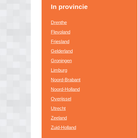
In provincie
Drenthe
Flevoland
Friesland
Gelderland
Groningen
Limburg
Noord-Brabant
Noord-Holland
Overijssel
Utrecht
Zeeland
Zuid-Holland