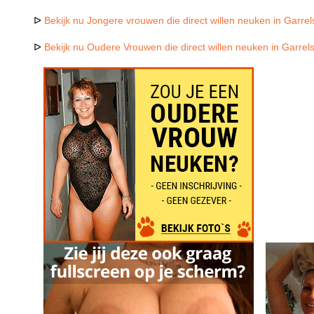
ᐅ
Bekijk nu Jongere vrouwen die direct willen neuken in Garre
ᐅ
Bekijk nu Oudere Vrouwen die direct willen neuken in Garrel