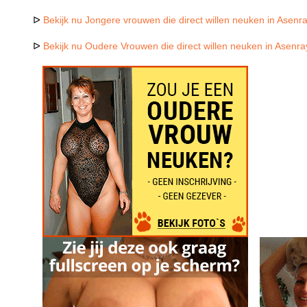
ᐅ
Bekijk nu Jongere vrouwen die direct willen neuken in Asenr
ᐅ
Bekijk nu Oudere Vrouwen die direct willen neuken in Asenra