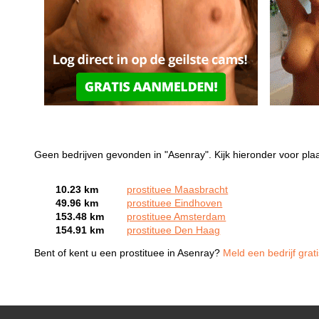
Geen bedrijven gevonden in "Asenray". Kijk hieronder voor plaa
10.23 km
prostituee Maasbracht
49.96 km
prostituee Eindhoven
153.48 km
prostituee Amsterdam
154.91 km
prostituee Den Haag
Bent of kent u een prostituee in Asenray?
Meld een bedrijf grat