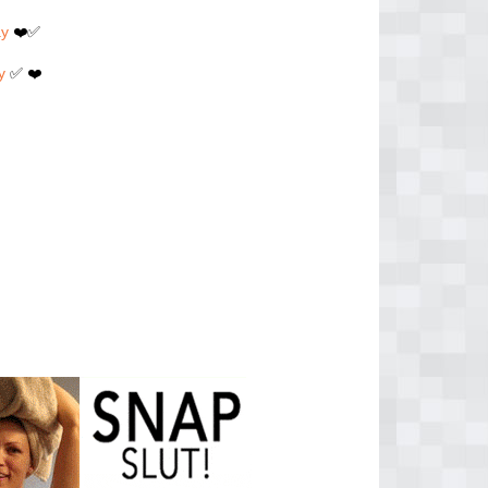
ay
❤️✅
y
✅ ❤️