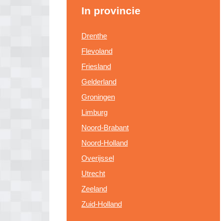
In provincie
Drenthe
Flevoland
Friesland
Gelderland
Groningen
Limburg
Noord-Brabant
Noord-Holland
Overijssel
Utrecht
Zeeland
Zuid-Holland