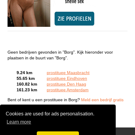
Geen bedrijven gevonden in "Borg". Kijk hieronder voor
plaatsen in de buurt van "Borg".
9.24 km
prostituee Maasbracht
55.65 km
prostituee Eindhoven
160.82 km
prostituee Den Haag
161.23 km
prostituee Amsterdam
Bent of kent u een prostituee in Borg?
Meld een bedrijf gratis
aan
Cookies are used for ads personalisation.
Learn more
Webcam Sex