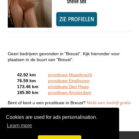
Geen bedrijven gevonden in "Breust". Kijk hieronder voor
plaatsen in de buurt van "Breust".
42.92 km
prostituee Maasbracht
76.59 km
prostituee Eindhoven
173.46 km
prostituee Den Haag
185.90 km
prostituee Amsterdam
Bent of kent u een prostituee in Breust?
Meld een bedrijf gratis
aan
Cookies are used for ads personalisation.
Learn more
Webcam Sex