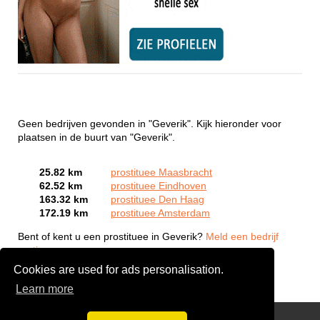
Geen bedrijven gevonden in "Geverik". Kijk hieronder voor
plaatsen in de buurt van "Geverik".
25.82 km
prostituee Maasbracht
62.52 km
prostituee Eindhoven
163.32 km
prostituee Den Haag
172.19 km
prostituee Amsterdam
Bent of kent u een prostituee in Geverik?
Meld een bedrijf
gratis aan
Cookies are used for ads personalisation.
Learn more
Webcam Sex