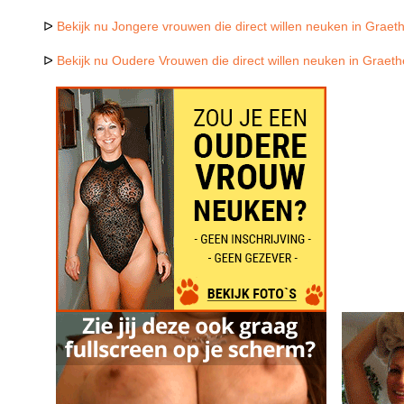
ᐅ
Bekijk nu Jongere vrouwen die direct willen neuken in Graet
ᐅ
Bekijk nu Oudere Vrouwen die direct willen neuken in Graeth