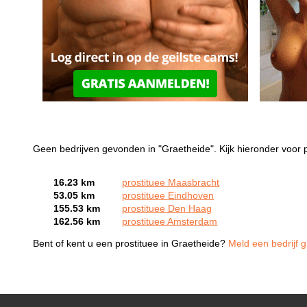
Geen bedrijven gevonden in "Graetheide". Kijk hieronder voor p
16.23 km
prostituee Maasbracht
53.05 km
prostituee Eindhoven
155.53 km
prostituee Den Haag
162.56 km
prostituee Amsterdam
Bent of kent u een prostituee in Graetheide?
Meld een bedrijf g