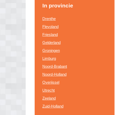
In provincie
Drenthe
Flevoland
Friesland
Gelderland
Groningen
Limburg
Noord-Brabant
Noord-Holland
Overijssel
Utrecht
Zeeland
Zuid-Holland