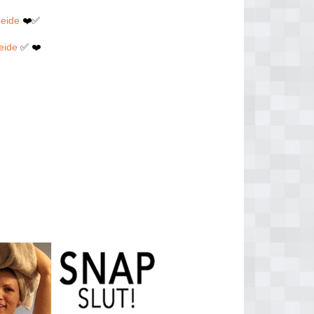
heide
❤️✅
eide
✅ ❤️