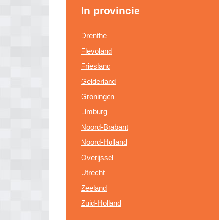
In provincie
Drenthe
Flevoland
Friesland
Gelderland
Groningen
Limburg
Noord-Brabant
Noord-Holland
Overijssel
Utrecht
Zeeland
Zuid-Holland