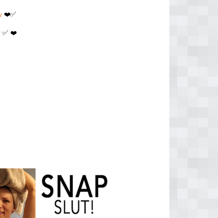
y
❤️✅
y
✅ ❤️