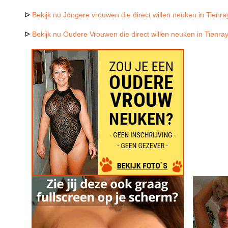
ᐅ
Bekijk nu Jongere vrouwen die direct willen neuken in Tienra
ᐅ
Bekijk nu Oudere Vrouwen die direct willen neuken in Tienra