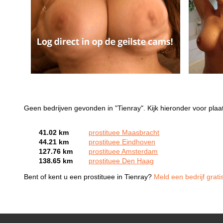
Geen bedrijven gevonden in "Tienray". Kijk hieronder voor plaat
41.02 km
prostituee Maasbracht
44.21 km
prostituee Eindhoven
127.76 km
prostituee Amsterdam
138.65 km
prostituee Den Haag
Bent of kent u een prostituee in Tienray?
Meld een bedrijf grati