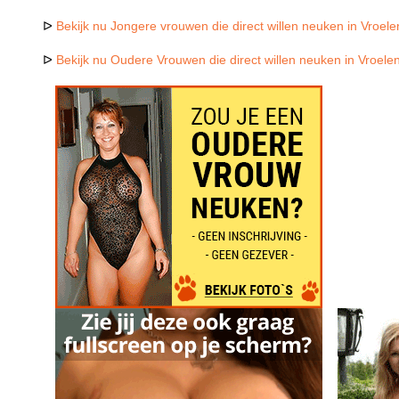
ᐅ
Bekijk nu Jongere vrouwen die direct willen neuken in Vroele
ᐅ
Bekijk nu Oudere Vrouwen die direct willen neuken in Vroele