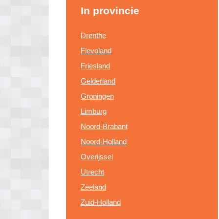
In provincie
Drenthe
Flevoland
Friesland
Gelderland
Groningen
Limburg
Noord-Brabant
Noord-Holland
Overijssel
Utrecht
Zeeland
Zuid-Holland