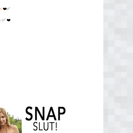
n
❤️✅
n
✅ ❤️