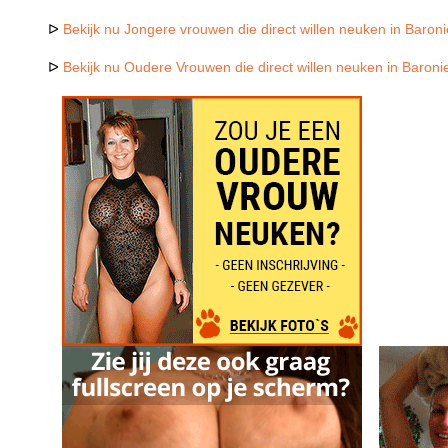
ᐅ
Bekijk nu Jongere vrouwen die direct willen neuken in Baron
ᐅ
Bekijk nu Oudere Vrouwen die direct willen neuken in Baroni