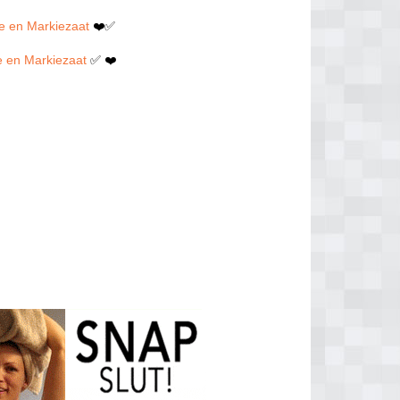
ie en Markiezaat
❤️✅
e en Markiezaat
✅ ❤️