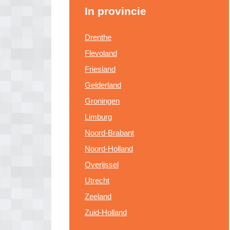
In provincie
Drenthe
Flevoland
Friesland
Gelderland
Groningen
Limburg
Noord-Brabant
Noord-Holland
Overijssel
Utrecht
Zeeland
Zuid-Holland