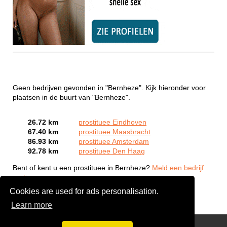
Geen bedrijven gevonden in "Bernheze". Kijk hieronder voor
plaatsen in de buurt van "Bernheze".
26.72 km
prostituee Eindhoven
67.40 km
prostituee Maasbracht
86.93 km
prostituee Amsterdam
92.78 km
prostituee Den Haag
Bent of kent u een prostituee in Bernheze?
Meld een bedrijf
gratis aan
Cookies are used for ads personalisation.
Learn more
Webcam Sex