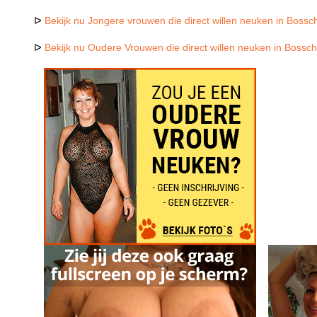
ᐅ
Bekijk nu Jongere vrouwen die direct willen neuken in Boss
ᐅ
Bekijk nu Oudere Vrouwen die direct willen neuken in Bossc