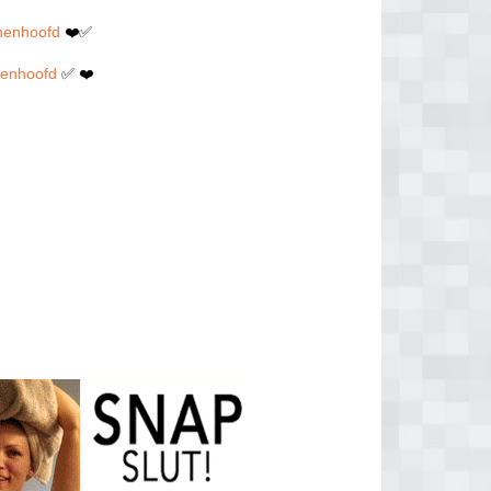
chenhoofd
❤️✅
henhoofd
✅ ❤️