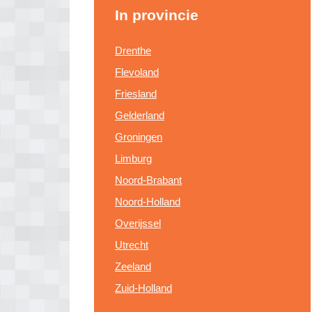
In provincie
Drenthe
Flevoland
Friesland
Gelderland
Groningen
Limburg
Noord-Brabant
Noord-Holland
Overijssel
Utrecht
Zeeland
Zuid-Holland