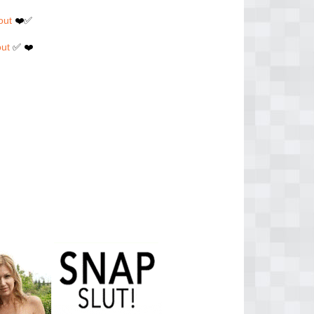
out
❤️✅
out
✅ ❤️