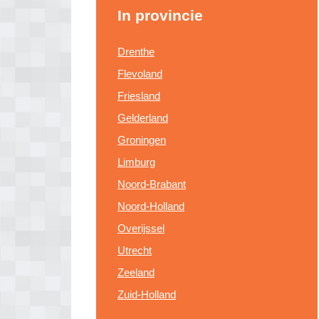
In provincie
Drenthe
Flevoland
Friesland
Gelderland
Groningen
Limburg
Noord-Brabant
Noord-Holland
Overijssel
Utrecht
Zeeland
Zuid-Holland