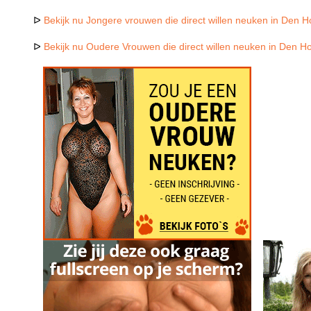
ᐅ
Bekijk nu Jongere vrouwen die direct willen neuken in Den H
ᐅ
Bekijk nu Oudere Vrouwen die direct willen neuken in Den H