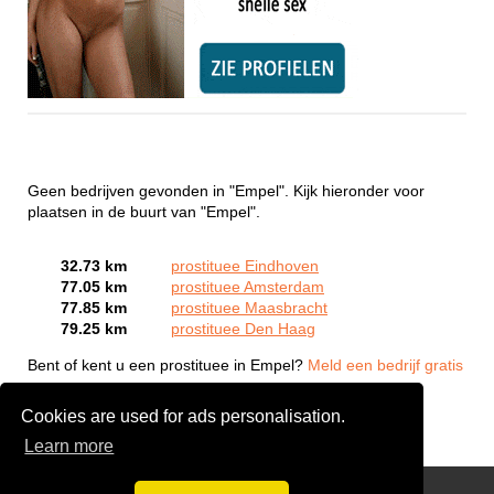
Geen bedrijven gevonden in "Empel". Kijk hieronder voor
plaatsen in de buurt van "Empel".
32.73 km
prostituee Eindhoven
77.05 km
prostituee Amsterdam
77.85 km
prostituee Maasbracht
79.25 km
prostituee Den Haag
Bent of kent u een prostituee in Empel?
Meld een bedrijf gratis
aan
Cookies are used for ads personalisation.
Learn more
Webcam Sex