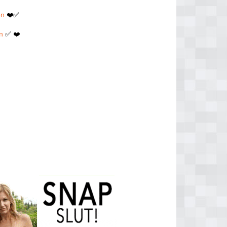
en
❤️✅
n
✅ ❤️