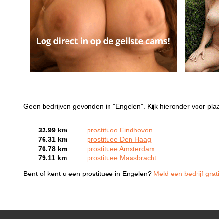
Geen bedrijven gevonden in "Engelen". Kijk hieronder voor plaa
32.99 km
prostituee Eindhoven
76.31 km
prostituee Den Haag
76.78 km
prostituee Amsterdam
79.11 km
prostituee Maasbracht
Bent of kent u een prostituee in Engelen?
Meld een bedrijf grat