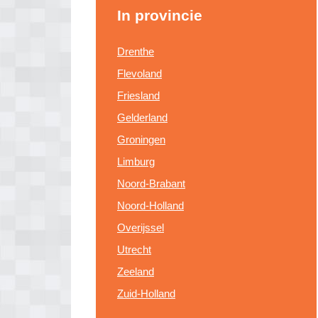
In provincie
Drenthe
Flevoland
Friesland
Gelderland
Groningen
Limburg
Noord-Brabant
Noord-Holland
Overijssel
Utrecht
Zeeland
Zuid-Holland