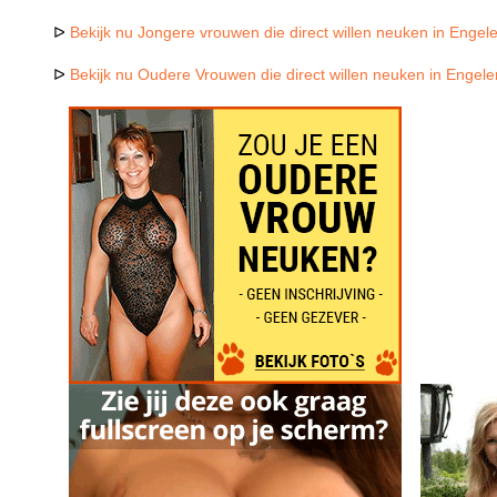
ᐅ
Bekijk nu Jongere vrouwen die direct willen neuken in Engel
ᐅ
Bekijk nu Oudere Vrouwen die direct willen neuken in Engele