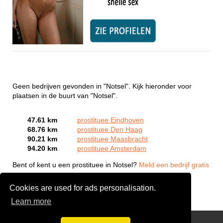
Geen bedrijven gevonden in "Notsel". Kijk hieronder voor
plaatsen in de buurt van "Notsel".
47.61 km
prostituee Eindhoven
68.76 km
prostituee Den Haag
90.21 km
prostituee Maasbracht
94.20 km
prostituee Amsterdam
Bent of kent u een prostituee in Notsel?
Meld een bedrijf gratis
aan
Cookies are used for ads personalisation.
Learn more
Webcam Sex