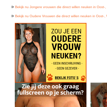
ᐅ
Bekijk nu Jongere vrouwen die direct willen neuken in Oost-
ᐅ
Bekijk nu Oudere Vrouwen die direct willen neuken in Oost-,