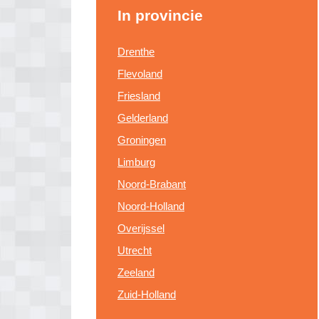
In provincie
Drenthe
Flevoland
Friesland
Gelderland
Groningen
Limburg
Noord-Brabant
Noord-Holland
Overijssel
Utrecht
Zeeland
Zuid-Holland