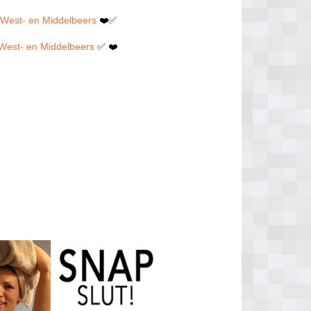
, West- en Middelbeers
❤️✅
 West- en Middelbeers
✅ ❤️