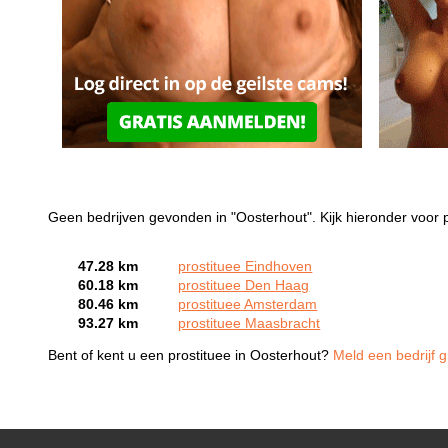
Geen bedrijven gevonden in "Oosterhout". Kijk hieronder voor p
47.28 km
prostituee Eindhoven
60.18 km
prostituee Den Haag
80.46 km
prostituee Amsterdam
93.27 km
prostituee Maasbracht
Bent of kent u een prostituee in Oosterhout?
Meld een bedrijf g