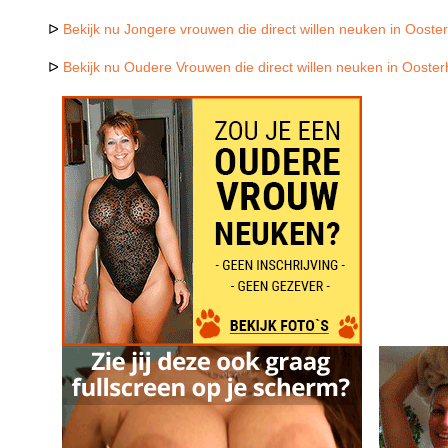
ᐅ
Bekijk nu Jongere vrouwen die direct willen neuken in Ooste
ᐅ
Bekijk nu Oudere Vrouwen die direct willen neuken in Ooster