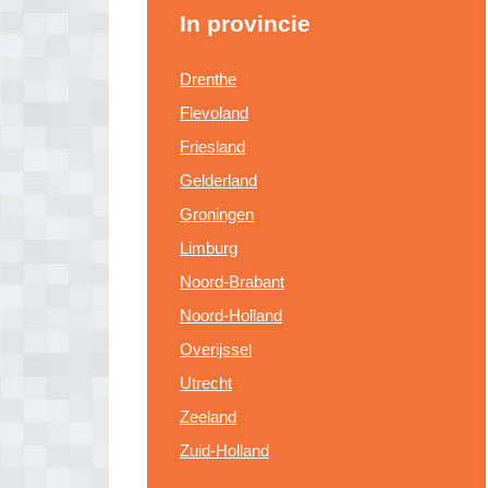
In provincie
Drenthe
Flevoland
Friesland
Gelderland
Groningen
Limburg
Noord-Brabant
Noord-Holland
Overijssel
Utrecht
Zeeland
Zuid-Holland