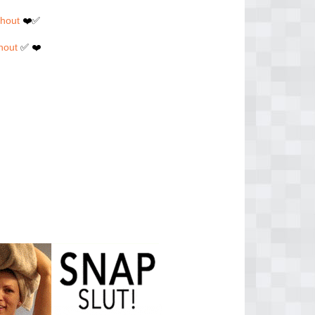
rhout
❤️✅
hout
✅ ❤️