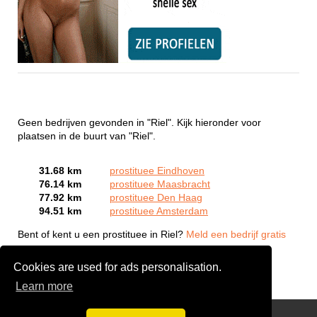
Geen bedrijven gevonden in "Riel". Kijk hieronder voor
plaatsen in de buurt van "Riel".
31.68 km
prostituee Eindhoven
76.14 km
prostituee Maasbracht
77.92 km
prostituee Den Haag
94.51 km
prostituee Amsterdam
Bent of kent u een prostituee in Riel?
Meld een bedrijf gratis
aan
Cookies are used for ads personalisation.
Learn more
Webcam Sex