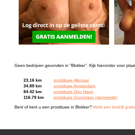
Geen bedrijven gevonden in "Blokker". Kijk hieronder voor plaat
23.16 km
prostituee Alkmaar
34.89 km
prostituee Amsterdam
84.42 km
prostituee Den Haag
116.79 km
prostituee Groningen (gemeente)
Bent of kent u een prostituee in Blokker?
Meld een bedrijf grati