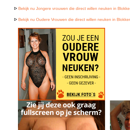
ᐅ
Bekijk nu Jongere vrouwen die direct willen neuken in Blokke
ᐅ
Bekijk nu Oudere Vrouwen die direct willen neuken in Blokke