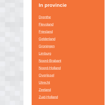
In provincie
Drenthe
Flevoland
Friesland
Gelderland
Groningen
Limburg
Noord-Brabant
Noord-Holland
Overijssel
Utrecht
Zeeland
Zuid-Holland