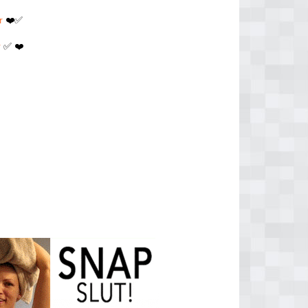
r
❤️✅
r
✅ ❤️