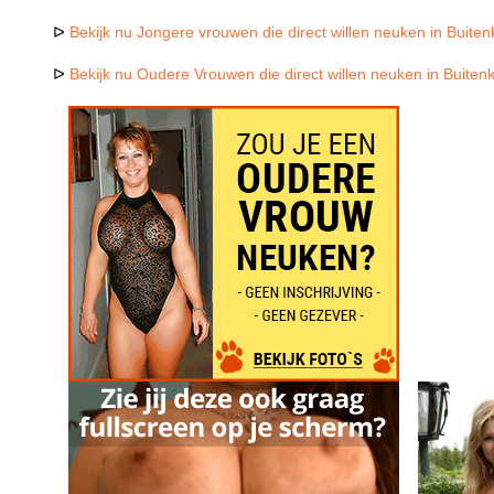
ᐅ
Bekijk nu Jongere vrouwen die direct willen neuken in Buite
ᐅ
Bekijk nu Oudere Vrouwen die direct willen neuken in Buiten