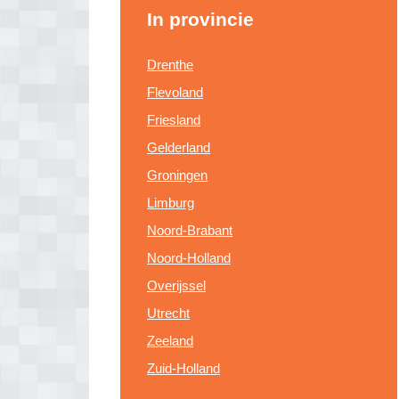
In provincie
Drenthe
Flevoland
Friesland
Gelderland
Groningen
Limburg
Noord-Brabant
Noord-Holland
Overijssel
Utrecht
Zeeland
Zuid-Holland