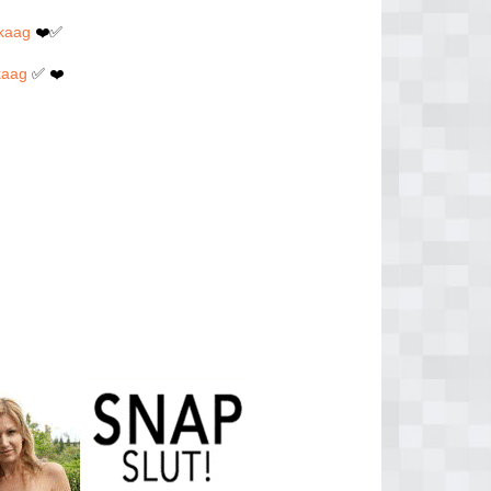
nkaag
❤️✅
kaag
✅ ❤️