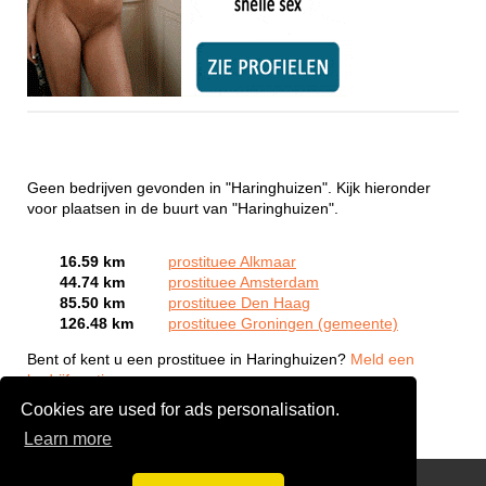
Geen bedrijven gevonden in "Haringhuizen". Kijk hieronder
voor plaatsen in de buurt van "Haringhuizen".
16.59 km
prostituee Alkmaar
44.74 km
prostituee Amsterdam
85.50 km
prostituee Den Haag
126.48 km
prostituee Groningen (gemeente)
Bent of kent u een prostituee in Haringhuizen?
Meld een
bedrijf gratis aan
Cookies are used for ads personalisation.
Learn more
Webcam Sex