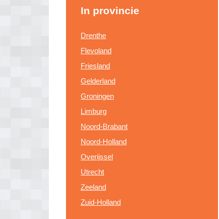
In provincie
Drenthe
Flevoland
Friesland
Gelderland
Groningen
Limburg
Noord-Brabant
Noord-Holland
Overijssel
Utrecht
Zeeland
Zuid-Holland