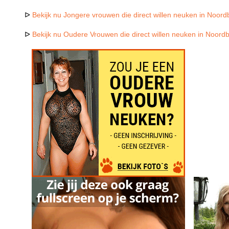
ᐅ
Bekijk nu Jongere vrouwen die direct willen neuken in Noor
ᐅ
Bekijk nu Oudere Vrouwen die direct willen neuken in Noor