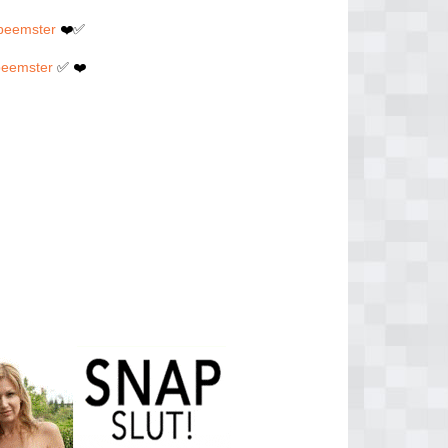
dbeemster
❤️✅
dbeemster
✅ ❤️