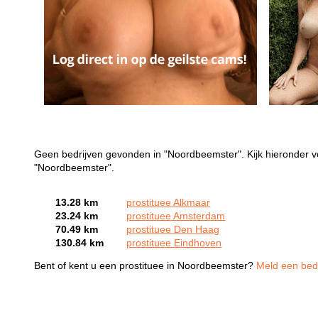
Geen bedrijven gevonden in "Noordbeemster". Kijk hieronder vo
"Noordbeemster".
13.28 km
prostituee Alkmaar
23.24 km
prostituee Amsterdam
70.49 km
prostituee Den Haag
130.84 km
prostituee Eindhoven
Bent of kent u een prostituee in Noordbeemster?
Meld een bedr