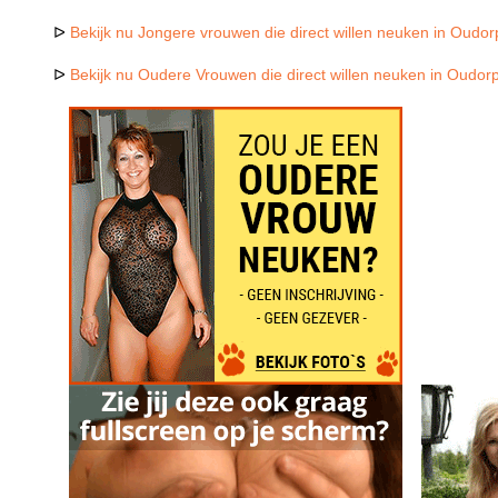
ᐅ
Bekijk nu Jongere vrouwen die direct willen neuken in Oudor
ᐅ
Bekijk nu Oudere Vrouwen die direct willen neuken in Oudor