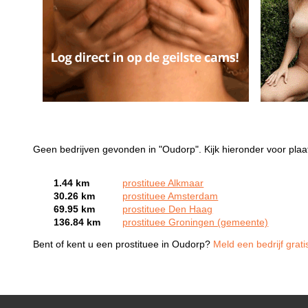
Geen bedrijven gevonden in "Oudorp". Kijk hieronder voor plaa
1.44 km
prostituee Alkmaar
30.26 km
prostituee Amsterdam
69.95 km
prostituee Den Haag
136.84 km
prostituee Groningen (gemeente)
Bent of kent u een prostituee in Oudorp?
Meld een bedrijf grat