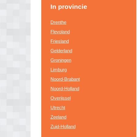
In provincie
Drenthe
Flevoland
Friesland
Gelderland
Groningen
Limburg
Noord-Brabant
Noord-Holland
Overijssel
Utrecht
Zeeland
Zuid-Holland