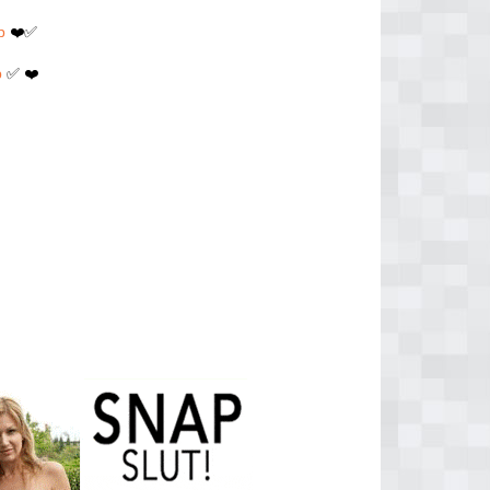
p
❤️✅
p
✅ ❤️