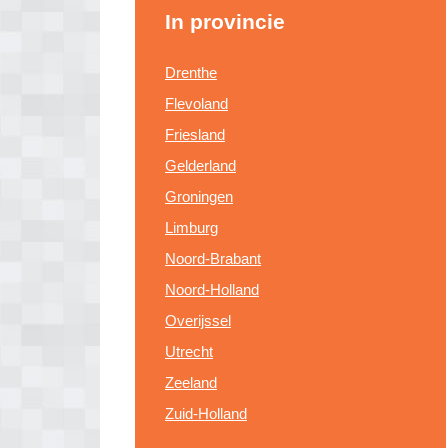
In provincie
Drenthe
Flevoland
Friesland
Gelderland
Groningen
Limburg
Noord-Brabant
Noord-Holland
Overijssel
Utrecht
Zeeland
Zuid-Holland