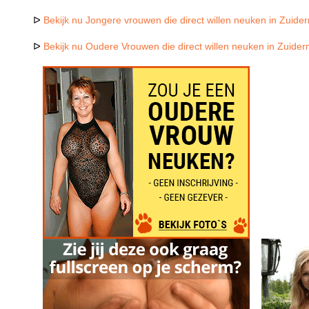
ᐅ
Bekijk nu Jongere vrouwen die direct willen neuken in Zuide
ᐅ
Bekijk nu Oudere Vrouwen die direct willen neuken in Zuide