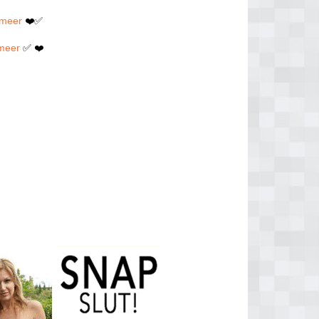
rmeer
❤️✅
rmeer
✅ ❤️