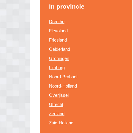
In provincie
Drenthe
Flevoland
Friesland
Gelderland
Groningen
Limburg
Noord-Brabant
Noord-Holland
Overijssel
Utrecht
Zeeland
Zuid-Holland