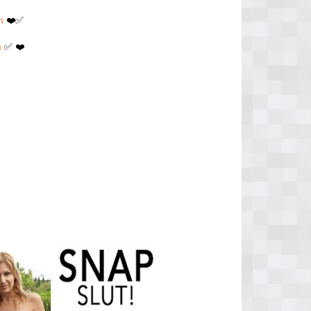
m
❤️✅
m
✅ ❤️