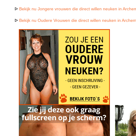
ᐅ
Bekijk nu Jongere vrouwen die direct willen neuken in Arche
ᐅ
Bekijk nu Oudere Vrouwen die direct willen neuken in Arche