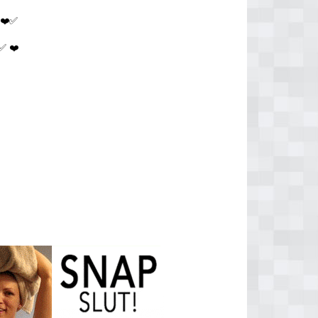
❤️✅
✅ ❤️