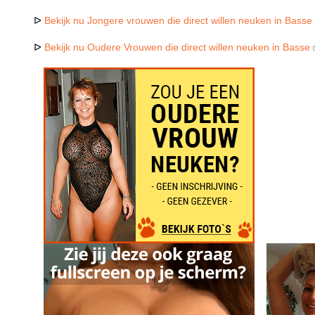
ᐅ
Bekijk nu Jongere vrouwen die direct willen neuken in Basse
ᐅ
Bekijk nu Oudere Vrouwen die direct willen neuken in Basse