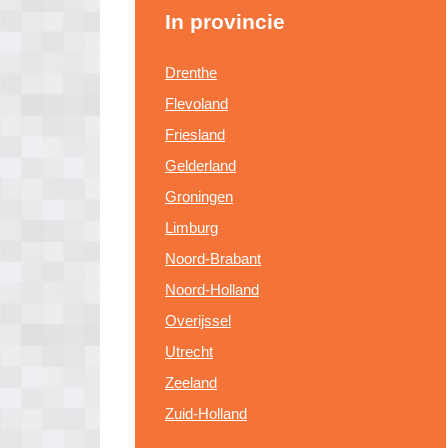
In provincie
Drenthe
Flevoland
Friesland
Gelderland
Groningen
Limburg
Noord-Brabant
Noord-Holland
Overijssel
Utrecht
Zeeland
Zuid-Holland