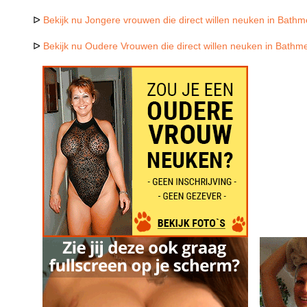
ᐅ
Bekijk nu Jongere vrouwen die direct willen neuken in Bath
ᐅ
Bekijk nu Oudere Vrouwen die direct willen neuken in Bathm