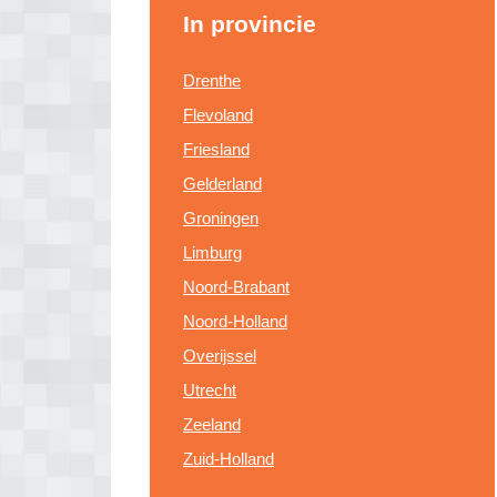
In provincie
Drenthe
Flevoland
Friesland
Gelderland
Groningen
Limburg
Noord-Brabant
Noord-Holland
Overijssel
Utrecht
Zeeland
Zuid-Holland