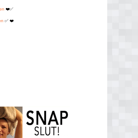
men
❤️✅
en
✅ ❤️