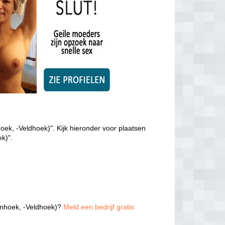
ek, -Veldhoek)". Kijk hieronder voor plaatsen
k)".
genhoek, -Veldhoek)?
Meld een bedrijf gratis