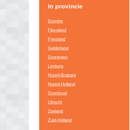
In provincie
Drenthe
Flevoland
Friesland
Gelderland
Groningen
Limburg
Noord-Brabant
Noord-Holland
Overijssel
Utrecht
Zeeland
Zuid-Holland