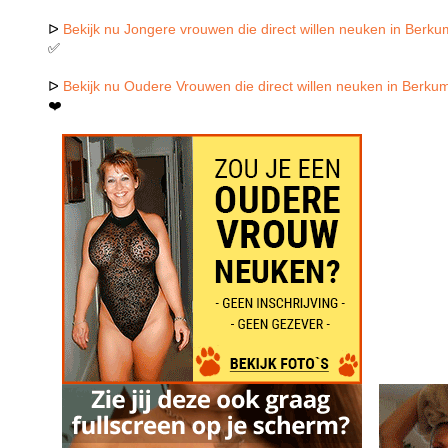
ᐅ
Bekijk nu Jongere vrouwen die direct willen neuken in Berk
✅
ᐅ
Bekijk nu Oudere Vrouwen die direct willen neuken in Berku
❤️