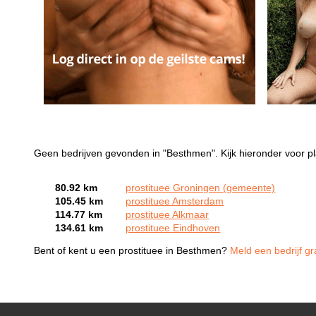
Geen bedrijven gevonden in "Besthmen". Kijk hieronder voor p
80.92 km
prostituee Groningen (gemeente)
105.45 km
prostituee Amsterdam
114.77 km
prostituee Alkmaar
134.61 km
prostituee Eindhoven
Bent of kent u een prostituee in Besthmen?
Meld een bedrijf gr