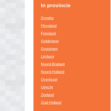
In provincie
Drenthe
Flevoland
Friesland
Gelderland
Groningen
Limburg
Noord-Brabant
Noord-Holland
Overijssel
Utrecht
Zeeland
Zuid-Holland