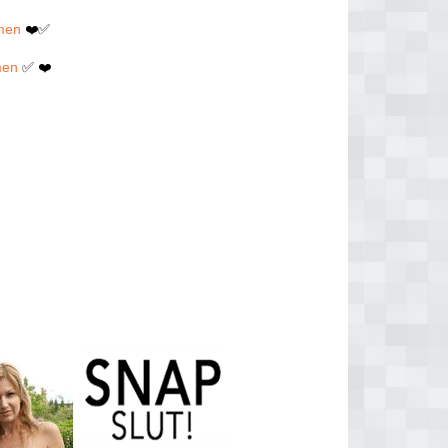
hmen
❤️✅
men
✅ ❤️