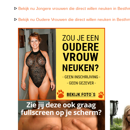
ᐅ
Bekijk nu Jongere vrouwen die direct willen neuken in Best
ᐅ
Bekijk nu Oudere Vrouwen die direct willen neuken in Besth