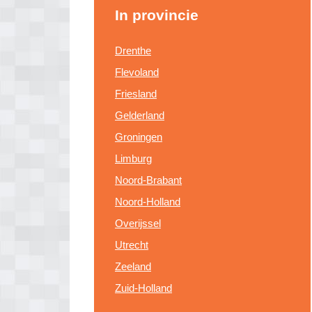
In provincie
Drenthe
Flevoland
Friesland
Gelderland
Groningen
Limburg
Noord-Brabant
Noord-Holland
Overijssel
Utrecht
Zeeland
Zuid-Holland