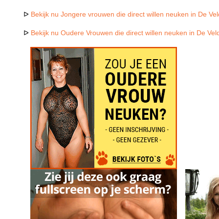
ᐅ
Bekijk nu Jongere vrouwen die direct willen neuken in De Ve
ᐅ
Bekijk nu Oudere Vrouwen die direct willen neuken in De Ve