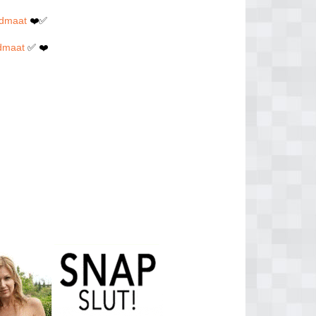
ldmaat
❤️✅
ldmaat
✅ ❤️