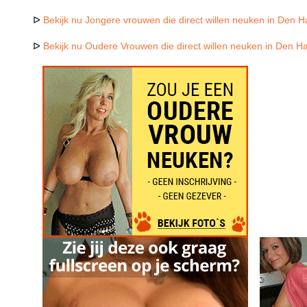
ᐅ
Bekijk nu Jongere vrouwen die direct willen neuken in Den H
ᐅ
Bekijk nu Oudere Vrouwen die direct willen neuken in Den Ha