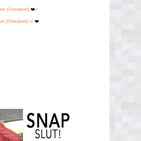
am (Overijssel)
❤️✅
m (Overijssel)
✅ ❤️