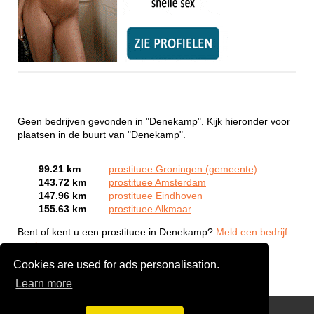
Geen bedrijven gevonden in "Denekamp". Kijk hieronder voor
plaatsen in de buurt van "Denekamp".
99.21 km
prostituee Groningen (gemeente)
143.72 km
prostituee Amsterdam
147.96 km
prostituee Eindhoven
155.63 km
prostituee Alkmaar
Bent of kent u een prostituee in Denekamp?
Meld een bedrijf
gratis aan
Cookies are used for ads personalisation.
Learn more
Webcam Sex