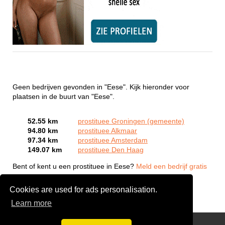
Geen bedrijven gevonden in "Eese". Kijk hieronder voor
plaatsen in de buurt van "Eese".
52.55 km
prostituee Groningen (gemeente)
94.80 km
prostituee Alkmaar
97.34 km
prostituee Amsterdam
149.07 km
prostituee Den Haag
Bent of kent u een prostituee in Eese?
Meld een bedrijf gratis
aan
Cookies are used for ads personalisation.
Learn more
Webcam Sex