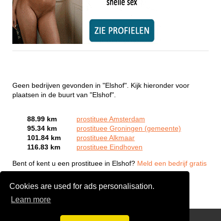
Geen bedrijven gevonden in "Elshof". Kijk hieronder voor
plaatsen in de buurt van "Elshof".
88.99 km
prostituee Amsterdam
95.34 km
prostituee Groningen (gemeente)
101.84 km
prostituee Alkmaar
116.83 km
prostituee Eindhoven
Bent of kent u een prostituee in Elshof?
Meld een bedrijf gratis
aan
Cookies are used for ads personalisation.
Learn more
Webcam Sex