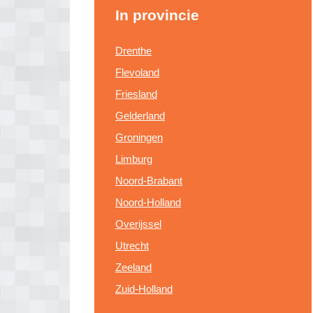
In provincie
Drenthe
Flevoland
Friesland
Gelderland
Groningen
Limburg
Noord-Brabant
Noord-Holland
Overijssel
Utrecht
Zeeland
Zuid-Holland