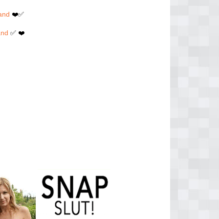
land
❤️✅
and
✅ ❤️