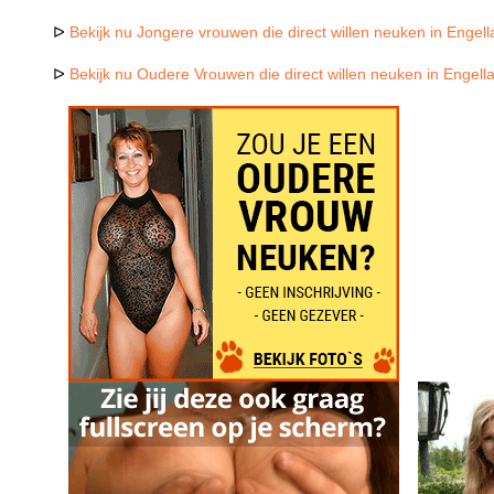
ᐅ
Bekijk nu Jongere vrouwen die direct willen neuken in Engel
ᐅ
Bekijk nu Oudere Vrouwen die direct willen neuken in Engell