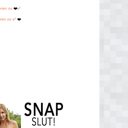
eren ov
❤️✅
eren ov
✅ ❤️