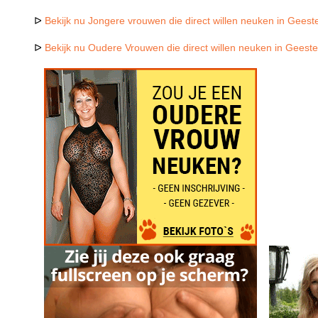
ᐅ
Bekijk nu Jongere vrouwen die direct willen neuken in Geest
ᐅ
Bekijk nu Oudere Vrouwen die direct willen neuken in Geest