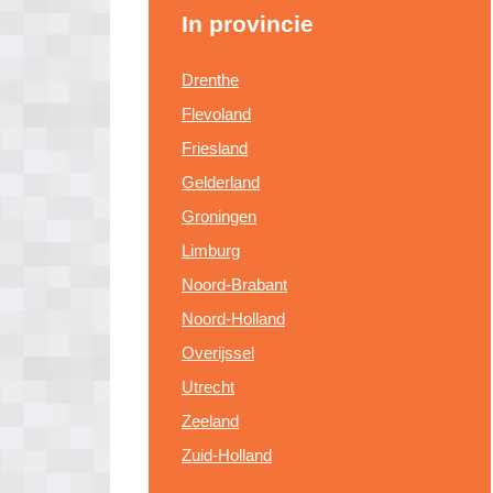
In provincie
Drenthe
Flevoland
Friesland
Gelderland
Groningen
Limburg
Noord-Brabant
Noord-Holland
Overijssel
Utrecht
Zeeland
Zuid-Holland