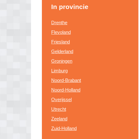
In provincie
Drenthe
Flevoland
Friesland
Gelderland
Groningen
Limburg
Noord-Brabant
Noord-Holland
Overijssel
Utrecht
Zeeland
Zuid-Holland