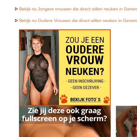
ᐅ
Bekijk nu Jongere vrouwen die direct willen neuken in Gene
ᐅ
Bekijk nu Oudere Vrouwen die direct willen neuken in Gene