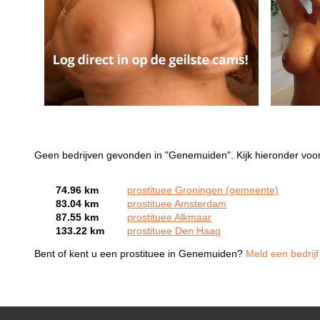
Geen bedrijven gevonden in "Genemuiden". Kijk hieronder voor
74.96 km
prostituee Groningen (gemeente)
83.04 km
prostituee Amsterdam
87.55 km
prostituee Alkmaar
133.22 km
prostituee Den Haag
Bent of kent u een prostituee in Genemuiden?
Meld een bedrijf