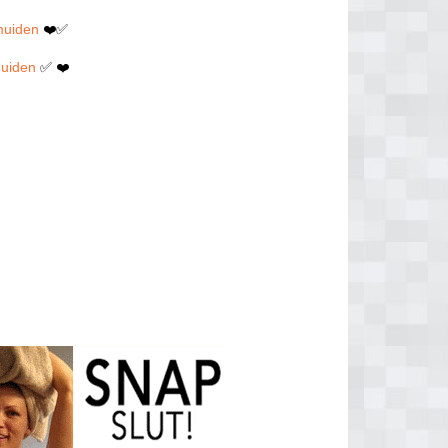
muiden
❤️✅
muiden
✅ ❤️