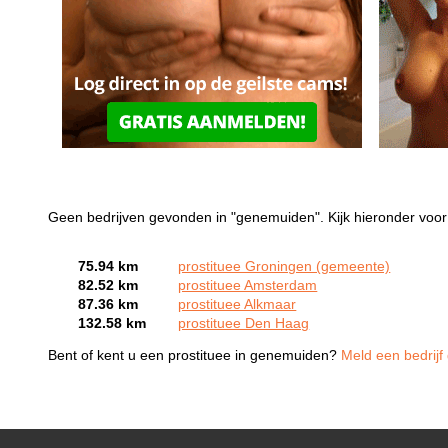
Geen bedrijven gevonden in "genemuiden". Kijk hieronder voor
75.94 km
prostituee Groningen (gemeente)
82.52 km
prostituee Amsterdam
87.36 km
prostituee Alkmaar
132.58 km
prostituee Den Haag
Bent of kent u een prostituee in genemuiden?
Meld een bedrijf 