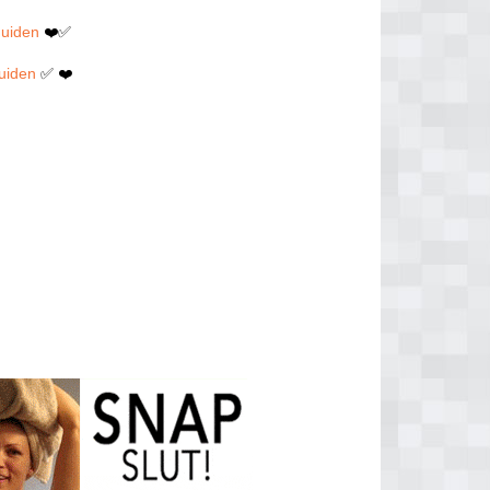
muiden
❤️✅
muiden
✅ ❤️