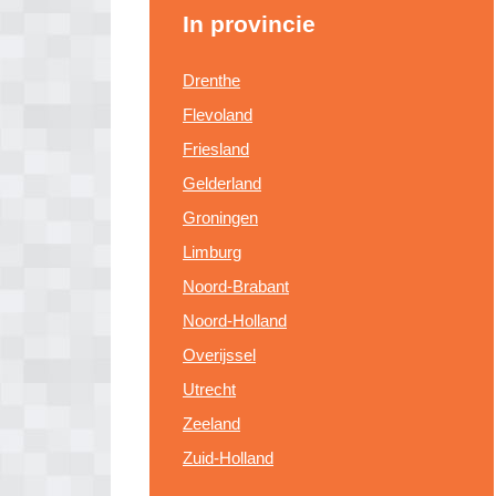
In provincie
Drenthe
Flevoland
Friesland
Gelderland
Groningen
Limburg
Noord-Brabant
Noord-Holland
Overijssel
Utrecht
Zeeland
Zuid-Holland