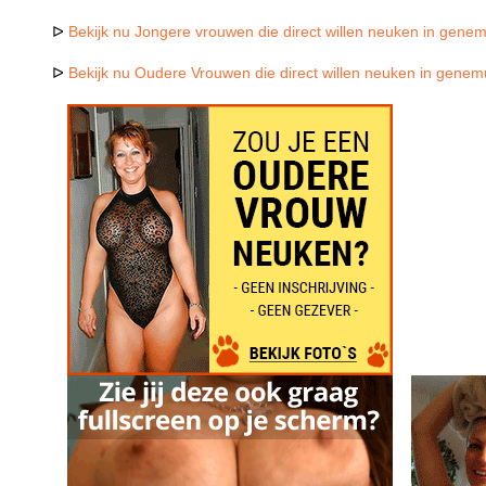
ᐅ
Bekijk nu Jongere vrouwen die direct willen neuken in gene
ᐅ
Bekijk nu Oudere Vrouwen die direct willen neuken in gene