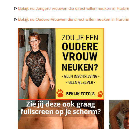
ᐅ
Bekijk nu Jongere vrouwen die direct willen neuken in Harb
ᐅ
Bekijk nu Oudere Vrouwen die direct willen neuken in Harbr