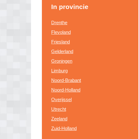
In provincie
Drenthe
Flevoland
Friesland
Gelderland
Groningen
Limburg
Noord-Brabant
Noord-Holland
Overijssel
Utrecht
Zeeland
Zuid-Holland