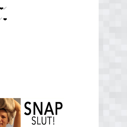
❤️✅
 ❤️