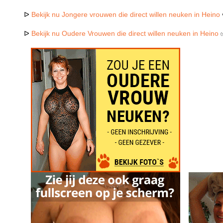
ᐅ
Bekijk nu Jongere vrouwen die direct willen neuken in Heino
ᐅ
Bekijk nu Oudere Vrouwen die direct willen neuken in Heino
✅