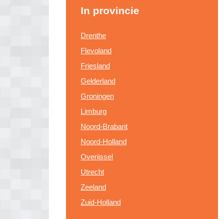
In provincie
Drenthe
Flevoland
Friesland
Gelderland
Groningen
Limburg
Noord-Brabant
Noord-Holland
Overijssel
Utrecht
Zeeland
Zuid-Holland