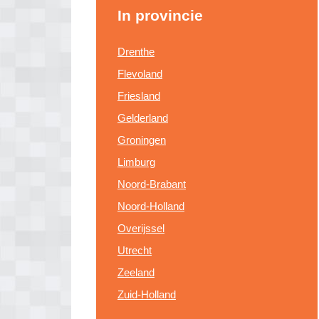
In provincie
Drenthe
Flevoland
Friesland
Gelderland
Groningen
Limburg
Noord-Brabant
Noord-Holland
Overijssel
Utrecht
Zeeland
Zuid-Holland