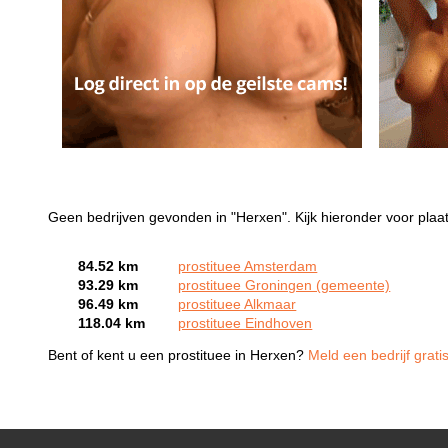
Geen bedrijven gevonden in "Herxen". Kijk hieronder voor plaa
84.52 km
prostituee Amsterdam
93.29 km
prostituee Groningen (gemeente)
96.49 km
prostituee Alkmaar
118.04 km
prostituee Eindhoven
Bent of kent u een prostituee in Herxen?
Meld een bedrijf grati