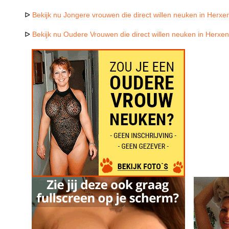
ᐅ
Bekijk nu Jongere vrouwen die direct willen neuken in Herxe
ᐅ
Bekijk nu Oudere Vrouwen die direct willen neuken in Herxe