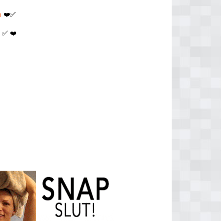
n
❤️✅
n
✅ ❤️