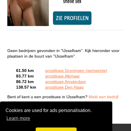
Geen bedrijven gevonden in "IJsselham". Kijk hieronder voor
plaatsen in de buurt van "IJsselham".
61.50 km
prostituee Groningen (gemeente)
83.77 km
prostituee Alkmaar
86.72 km
prostituee Amsterdam
138.57 km
prostituee Den Haag
Bent of kent u een prostituee in IJsselham?
Meld een bedrijf
gratis aan
Cookies are used for ads personalisation.
Learn more
Webcam Sex