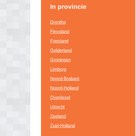
In provincie
Drenthe
Flevoland
Friesland
Gelderland
Groningen
Limburg
Noord-Brabant
Noord-Holland
Overijssel
Utrecht
Zeeland
Zuid-Holland