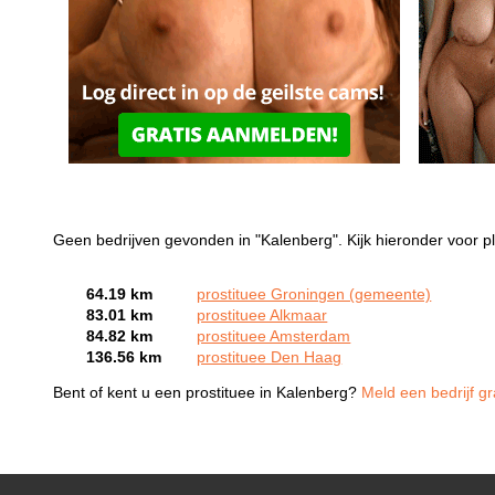
Geen bedrijven gevonden in "Kalenberg". Kijk hieronder voor pl
64.19 km
prostituee Groningen (gemeente)
83.01 km
prostituee Alkmaar
84.82 km
prostituee Amsterdam
136.56 km
prostituee Den Haag
Bent of kent u een prostituee in Kalenberg?
Meld een bedrijf gr