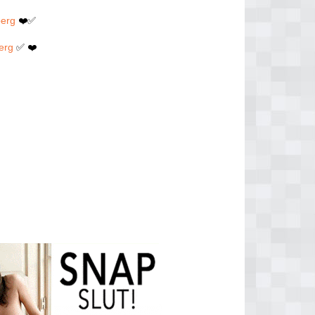
berg
❤️✅
erg
✅ ❤️