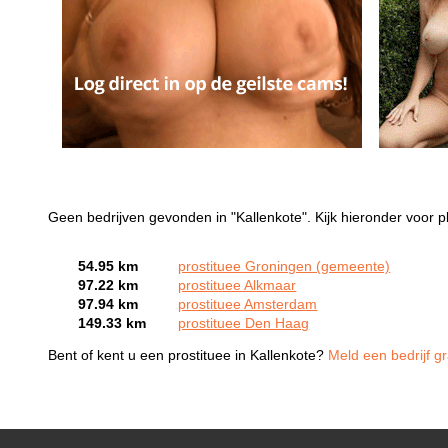
Geen bedrijven gevonden in "Kallenkote". Kijk hieronder voor pl
54.95 km
prostituee Groningen (gemeente)
97.22 km
prostituee Alkmaar
97.94 km
prostituee Amsterdam
149.33 km
prostituee Den Haag
Bent of kent u een prostituee in Kallenkote?
Meld een bedrijf gr