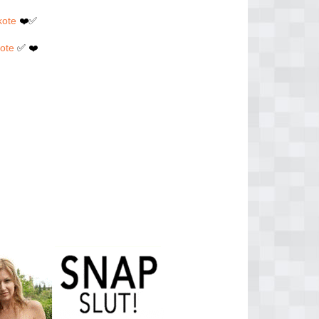
kote
❤️✅
kote
✅ ❤️