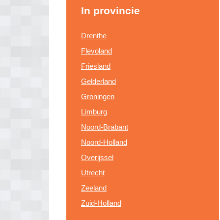
In provincie
Drenthe
Flevoland
Friesland
Gelderland
Groningen
Limburg
Noord-Brabant
Noord-Holland
Overijssel
Utrecht
Zeeland
Zuid-Holland