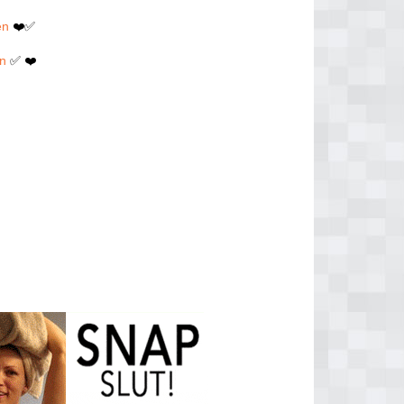
en
❤️✅
en
✅ ❤️