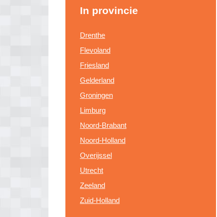
In provincie
Drenthe
Flevoland
Friesland
Gelderland
Groningen
Limburg
Noord-Brabant
Noord-Holland
Overijssel
Utrecht
Zeeland
Zuid-Holland