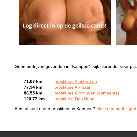
Geen bedrijven gevonden in "Kampen". Kijk hieronder voor pla
71.07 km
prostituee Amsterdam
77.94 km
prostituee Alkmaar
86.55 km
prostituee Groningen (gemeente)
120.77 km
prostituee Den Haag
Bent of kent u een prostituee in Kampen?
Meld een bedrijf grat