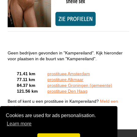
Geen bedrijven gevonden in "Kampereiland". Kijk hieronder
voor plaatsen in de buurt van "Kampereiland".
71.41 km
prostituee Amsterdam
77.11 km
prostituee Alkmaar
84.37 km
prostituee Groningen (gemeente)
121.56 km
prostituee Den Haag
Bent of kent u een prostituee in Kampereiland?
Meld een
bedrijf gratis aan
Cookies are used for ads personalisation.
Learn more
Webcam Sex