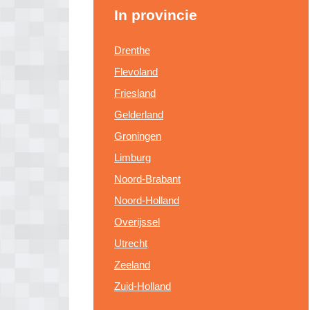
In provincie
Drenthe
Flevoland
Friesland
Gelderland
Groningen
Limburg
Noord-Brabant
Noord-Holland
Overijssel
Utrecht
Zeeland
Zuid-Holland