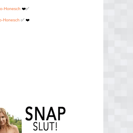
elo-Honesch
❤️✅
elo-Honesch
✅ ❤️