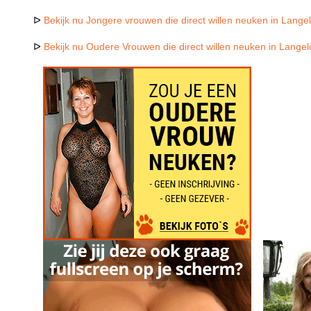
ᐅ
Bekijk nu Jongere vrouwen die direct willen neuken in Lang
ᐅ
Bekijk nu Oudere Vrouwen die direct willen neuken in Lang