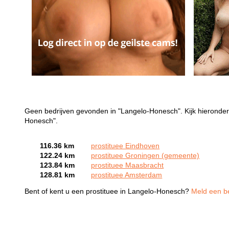
Geen bedrijven gevonden in "Langelo-Honesch". Kijk hieronder 
Honesch".
116.36 km
prostituee Eindhoven
122.24 km
prostituee Groningen (gemeente)
123.84 km
prostituee Maasbracht
128.81 km
prostituee Amsterdam
Bent of kent u een prostituee in Langelo-Honesch?
Meld een be